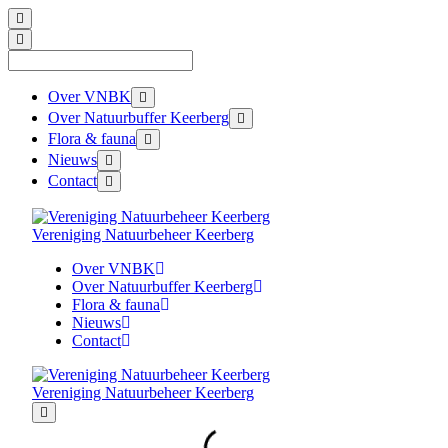
Skip
to
content
Search
for:
Over VNBK
Over Natuurbuffer Keerberg
Flora & fauna
Nieuws
Contact
Vereniging Natuurbeheer Keerberg
Over VNBK
Over Natuurbuffer Keerberg
Flora & fauna
Nieuws
Contact
Vereniging Natuurbeheer Keerberg